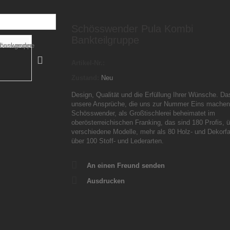
Schösswender Pula Kombi
Bankteilgruppe
Artikel-Nr.:
Zustand:
Neu
Design, Qualität und die Erfüllung Ihrer Wünsche. Da
unsere Ansprüche, die uns zur Nummer Eins machen
Schösswender, als Großtischlerei beheimatet im
oberösterreichischen Franking, das sind 180 Profis, 
verschiedene Modelle, mehr als 80 Holz- und Dekorf
über 100 Stoff- und Lederarten.
An einen Freund senden
Ausdrucken