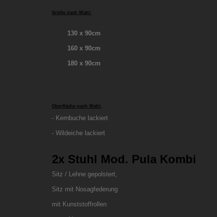
Größe nach Wahl:
130 x 90cm
160 x 90cm
180 x 90cm
Oberfläche nach Wahl:
- Kernbuche lackiert
- Wildeiche lackiert
2x Stuhl Mod. Pula Kombi
Sitz / Lehne gepolstert,
Sitz mit Nosagfederung
mit Kunststoffrollen