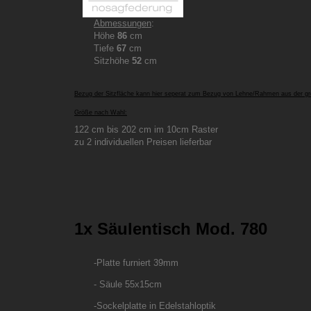
Abmessungen
:
Höhe
86
cm
Tiefe
67
cm
Sitzhöhe
52
cm
Bezug der Sitzfläche kann hier seperat zum Bezug von Lehne/Rahmen aus der gr
Größe nach Wahl:
122 cm bis 202 cm im 10cm Raster
zu 2 individuellen Preisen lieferbar
1x Säulentisch Mod. 780
-Platte furniert 39mm
- Säule 55x15cm
-Sockelplatte in Edelstahloptik