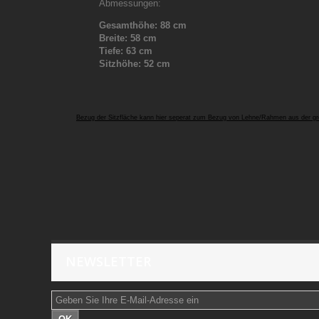
Abmessungen
:
Gesamthöhe: 88 cm
Breite: 58 cm
Tiefe: 63 cm
Sitzhöhe: 52 cm
Bezug der Sitzfläche kann hier seperat zum Bezug von Lehne/Rahmen aus der gr
NEWSLETTER