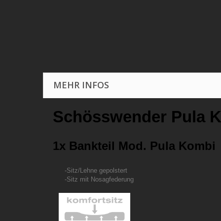
MEHR INFOS
Schösswender Pula K
1x Bankteil Mod. Pula Kombi
-Sitz/Lehne gepolstert
-Sitz mit Nosagfederung