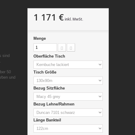
1 171 €
inkl. MwSt.
Menge
s sind
Oberfläche Tisch
.
über 50
Tisch Größe
arben und
Bezug Sitzfläche
Bezug Lehne/Rahmen
Länge Bankteil