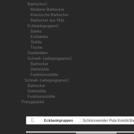
Barhocker
Moderne Barhocker
Klassische Barhocker
Barhocker aus Holz
Eckbankgruppen
Bänke
Eckbänke
Stühle
Tische
Garderoben
Schnell- Lieferprogramm
Barhocker
Drehstühle
Funktionsstühle
Schnell- Lieferprogramm
Barhocker
Drehstühle
Funktionsstühle
Preisgarantie
Eckbankgruppen
Schösswender Pula Kombi Ba