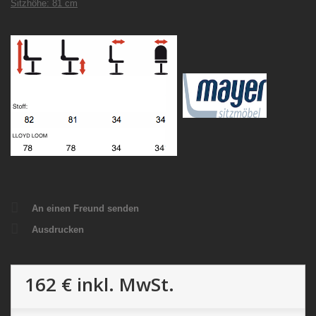
Sitzhöhe: 81 cm
An einen Freund senden
Ausdrucken
162 €
inkl. MwSt.