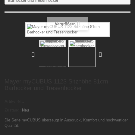
Barhocker und Tresenhocker
Vergrößern
Mayer myCUBUS 1123 Sitzhöhe 81cm
Barhocker und Tresenhocker
Artikel-Nr.:
Zustand:
Neu
Die Serie myCUBUS überzeugt in Ausdruck, Komfort und hochwertiger
Qualität.