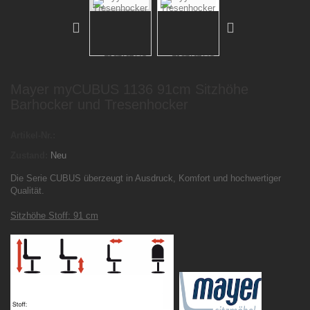
Mayer myCUBUS 1136 91cm Sitzhöhe
Barhocker und Tresenhocker
Artikel-Nr.:
Zustand:
Neu
Die Serie CUBUS überzeugt in Ausdruck, Komfort und hochwertiger
Qualität.
Sitzhöhe Stoff: 91 cm