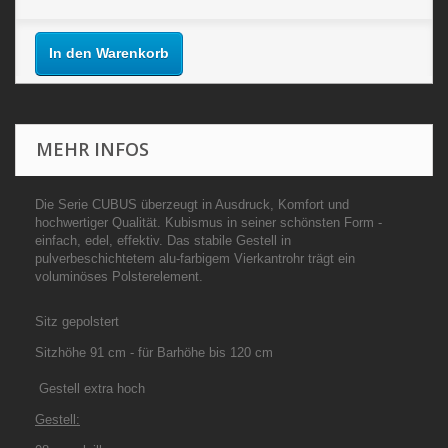
In den Warenkorb
MEHR INFOS
Die Serie CUBUS überzeugt in Ausdruck, Komfort und
hochwertiger Qualität. Kubismus in seiner schönsten Form -
einfach, edel, effektiv. Das stabile Gestell in
pulverbeschichtetem alu-farbigem Vierkantrohr trägt ein
voluminöses Polsterelement.
Sitz gepolstert
Sitzhöhe 91 cm - für Barhöhe bis 120 cm
Gestell extra hoch
Gestell: