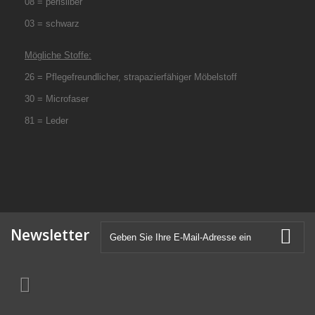
08 = perlsilber
03 = schwarz
Mögliche Stoffe:
26 = Pflegefreundlicher, strapazierfähiger Möbelstoff
30 = Microfaser
81 = Leder
Newsletter